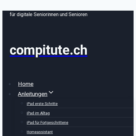
Zum
für digitale Seniorinnen und Senioren
Inhalt
springen
compitute.ch
Home
Anleitungen
iPad erste Schritte
iPad im Alltag
iPad für Fortgeschrittene
Homeassistant