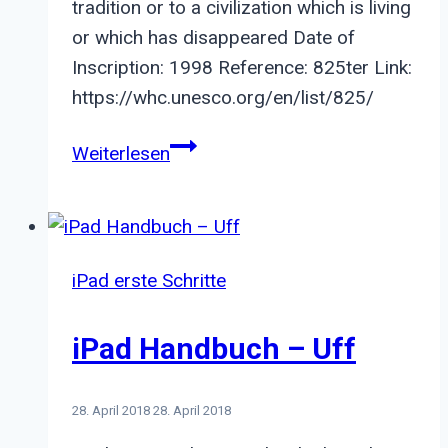
tradition or to a civilization which is living
or which has disappeared Date of
Inscription: 1998 Reference: 825ter Link:
https://whc.unesco.org/en/list/825/
Archaeological
Weiterlesen
Area
and
the
Patriarchal
iPad erste Schritte
Basilica
of
iPad Handbuch – Uff
Aquileia
28. April 2018
28. April 2018