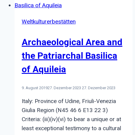
Compostela:
Camino
Weltkulturerbestätten
Francés
and
Archaeological Area and
Routes
of
the Patriarchal Basilica
Northern
of Aquileia
Spain
9. August 2019
27. Dezember 2023
27. Dezember 2023
Italy: Province of Udine, Friuli-Venezia
Giulia Region (N45 46 6 E13 22 3)
Criteria: (iii)(iv)(vi) to bear a unique or at
least exceptional testimony to a cultural