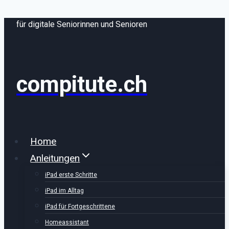
Zum
für digitale Seniorinnen und Senioren
Inhalt
springen
compitute.ch
Home
Anleitungen
iPad erste Schritte
iPad im Alltag
iPad für Fortgeschrittene
Homeassistant