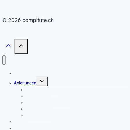
© 2026 compitute.ch
Home
Untermenü
Anleitungen
umschalten
iPad erste Schritte
iPad im Alltag
iPad für Fortgeschrittene
Homeassistant
Andere Geräte
Reisen
Archiv