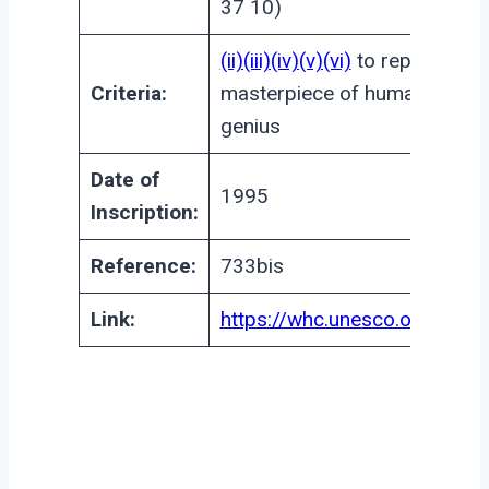
37 10)
(ii)(iii)(iv)(v)(vi)
to represent a
Criteria:
masterpiece of human creati
genius
Date of
1995
Inscription:
Reference:
733bis
Link:
https://whc.unesco.org/en/li