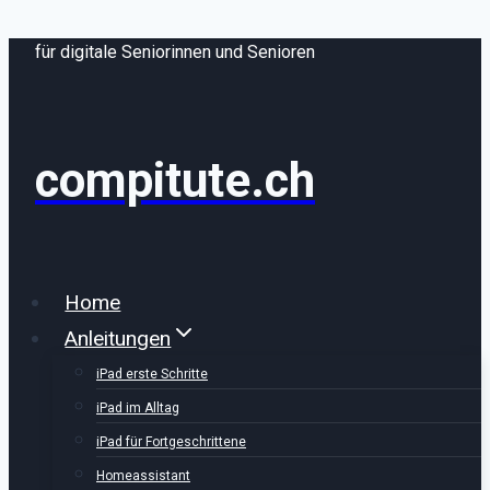
Zum
für digitale Seniorinnen und Senioren
Inhalt
springen
compitute.ch
Home
Anleitungen
iPad erste Schritte
iPad im Alltag
iPad für Fortgeschrittene
Homeassistant