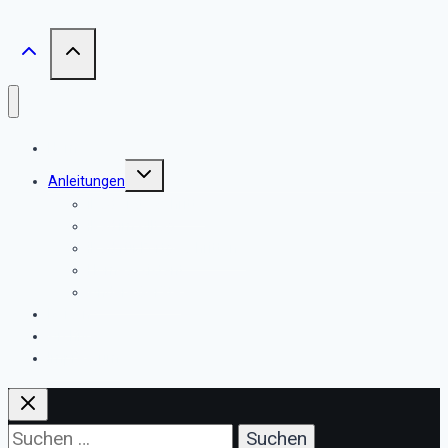
Home
Untermenü
Anleitungen
umschalten
iPad erste Schritte
iPad im Alltag
iPad für Fortgeschrittene
Homeassistant
Andere Geräte
Reisen
Archiv
Impressum
Suchen