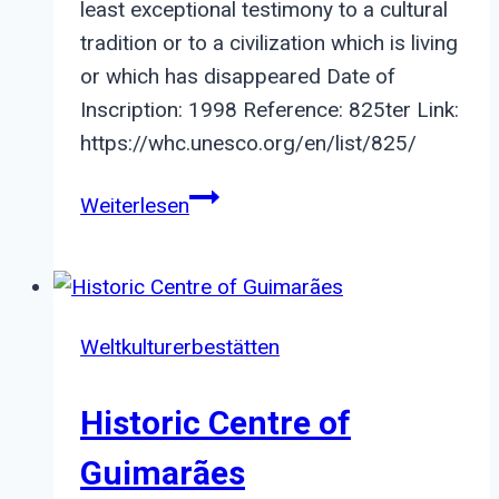
least exceptional testimony to a cultural
tradition or to a civilization which is living
or which has disappeared Date of
Inscription: 1998 Reference: 825ter Link:
https://whc.unesco.org/en/list/825/
Archaeological
Weiterlesen
Area
and
the
Patriarchal
Weltkulturerbestätten
Basilica
of
Historic Centre of
Aquileia
Guimarães