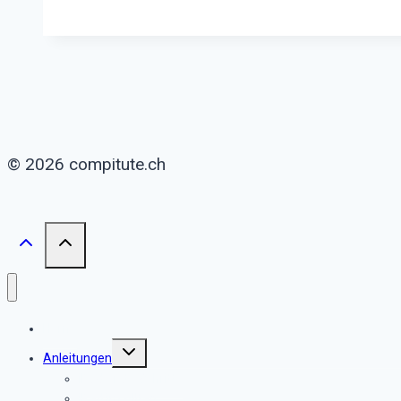
Erste
Schritte
© 2026 compitute.ch
Home
Untermenü
Anleitungen
umschalten
iPad erste Schritte
iPad im Alltag