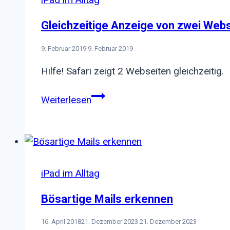
Gleichzeitige Anzeige von zwei Web
9. Februar 2019
9. Februar 2019
Hilfe! Safari zeigt 2 Webseiten gleichzeitig.
Gleichzeitige
Weiterlesen
Anzeige
von
zwei
Webseiten
iPad im Alltag
Bösartige Mails erkennen
16. April 2018
21. Dezember 2023
21. Dezember 2023