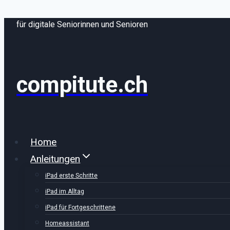
Zum
für digitale Seniorinnen und Senioren
Inhalt
springen
compitute.ch
Home
Anleitungen
iPad erste Schritte
iPad im Alltag
iPad für Fortgeschrittene
Homeassistant